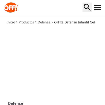
defense-infantil-gel
Inicio
Productos
Defense
OFF!® Defense Infantil Gel
Defense