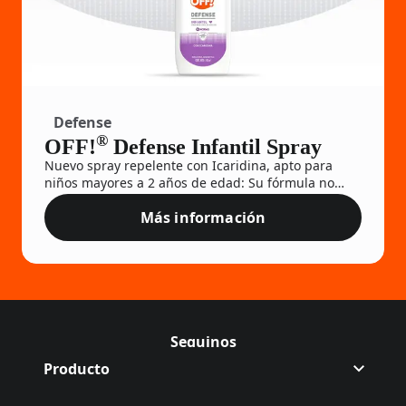
Defense
®
OFF!
Defense Infantil Spray
Nuevo spray repelente con Icaridina, apto para
niños mayores a 2 años de edad: Su fórmula no
grasa deja mejor sensación en la piel.
Más información
OFF!® Defense Infantil Spray
Seguinos
Follow Off on
(Opens in a new tab)
Follow Off on
(Opens in a new tab)
Producto