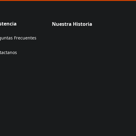
stencia
Nuestra Historia
guntas Frecuentes
tactanos
ens in a new tab)