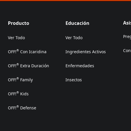
Asi
Producto
Educación
Pre
Ver Todo
Ver Todo
Con
®
OFF!
Con Icaridina
Ingredientes Activos
(Op
®
OFF!
Extra Duración
Enfermedades
®
OFF!
Family
Insectos
®
OFF!
Kids
®
OFF!
Defense