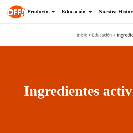
active-ingredients
Producto
Educación
Nuestra Histor
Inicio
Educación
Ingredie
Ingredientes activ