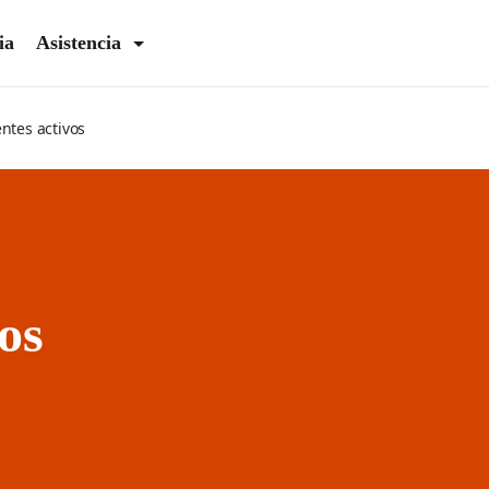
ia
Asistencia
ntes activos
os