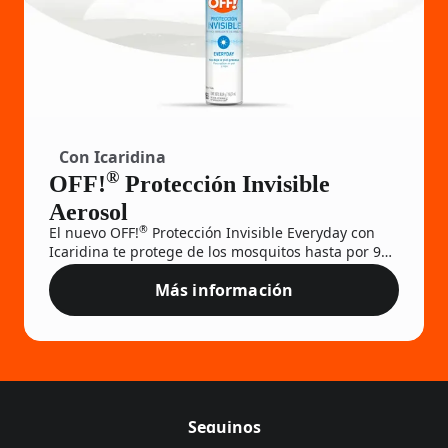
Con Icaridina
®
OFF!
Protección Invisible
Aerosol
®
El nuevo OFF!
Protección Invisible Everyday con
Icaridina te protege de los mosquitos hasta por 9
horas sin dejar sensación grasosa en tu piel.
Más información
OFF!® Protección Invisible Ae
Seguinos
Follow Off on
(Opens in a new tab)
Follow Off on
(Opens in a new tab)