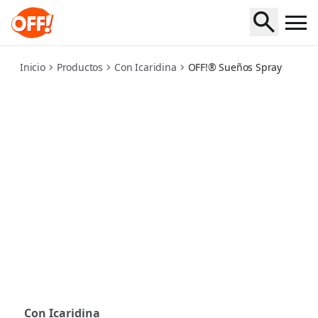
suenos-spray
Inicio
Productos
Con Icaridina
OFF!® Sueños Spray
Con Icaridina