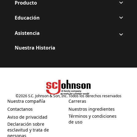
Producto
Educación
Asistencia
Nuestra Historia
©
2026
S.C. Johnson & Son, Inc. Todos los derechos reservados
(Opens in a new tab)
Nuestra compañía
Carreras
(Opens in a new tab)
(Opens in a new tab)
Contactanos
Nuestros ingredientes
(Opens in a new tab)
(Opens in a new tab)
Términos y condiciones
Aviso de privacidad
(Opens in a new tab)
(Opens in a new tab)
de uso
Declaración sobre
esclavitud y trata de
(Opens in a new tab)
personas